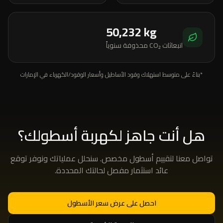
50,232
kg
انبعاثات CO₂ محذوفة سنوياً
*بناءً على متوسط استهلاك وقود الأساطيل وأسعار الوقود/الكهرباء في الإمارات
هل أنت جاهز لكهربة أسطولك؟
تواصل معنا لتقييم أسطول مخصص. سنحلل عملياتك ونوفر توقع
عائد استثمار مفصل لحالتك المحددة.
احصل على عرض سعر الأسطول